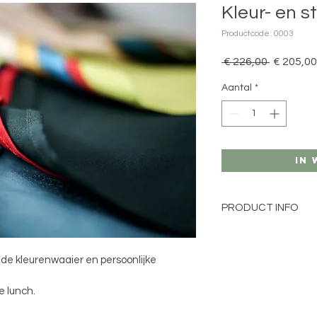
Kleur- en st
Productcode: 0003
Normale
 € 226,00 
€ 205,00
prijs
Aantal
*
In
PRODUCT INFO
Voor meer informatie 
eide kleurenwaaier en persoonlijke 
Een stijladvies is ee
kleuradvies.
e lunch.