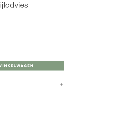
ijladvies
Verkoopprijs
 winkelwagen
zie kleuradvies en stijladvies.
n waardevolle aanvulling op het 